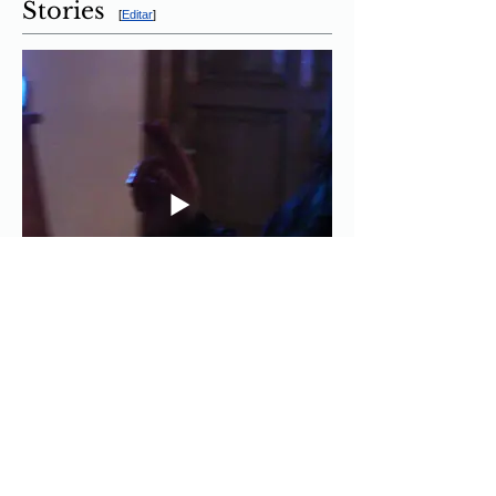
Stories
[
Editar
]